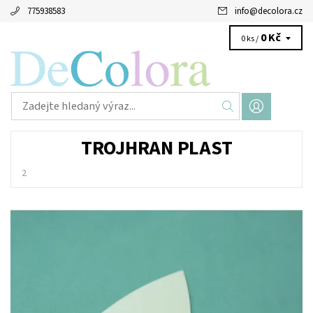
775938583
info
@
decolora.cz
0 Kč
0 ks /
TROJHRAN PLAST
2