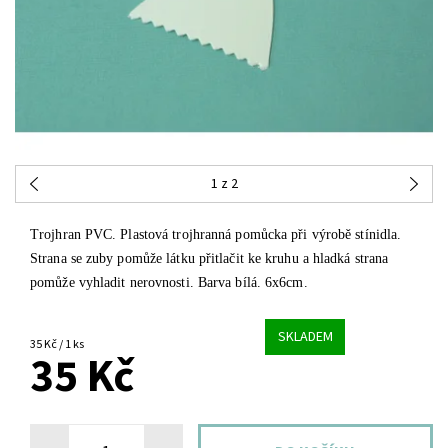
1
z 2
Trojhran PVC. Plastová trojhranná pomůcka při výrobě stínidla.
Strana se zuby pomůže látku přitlačit ke kruhu a hladká strana
pomůže vyhladit nerovnosti. Barva bílá. 6x6cm.
SKLADEM
35 Kč / 1 ks
35 Kč