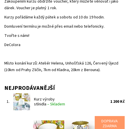
Zakoupením kurzu obdržíte voucher, který můžete věnovat i jako
dárek. Voucher je platný 1 rok.
Kurzy pořádáme každý pátek a sobotu od 10 do 19 hodin.
Domluvení termínu je možné přes email nebo telefonicky.
Tvořte s námi!
DeColora
Místo konání kurzů: Ateliér Helena, Unhošťská 126, Červený Újezd
(10km od Prahy Zličín, 7km od Kladna, 20km z Berouna).
NEJPRODÁVANĚJŠÍ
Kurz výroby
1.
1 200 Kč
stínidla
–
Skladem
DOPRAVA
Zveme vás na kurz výroby stínidla, který probíhá několikrát do
ZDARMA
měsíce v malém ateliéru na Praze západ. Kurz je dvouhodinový a