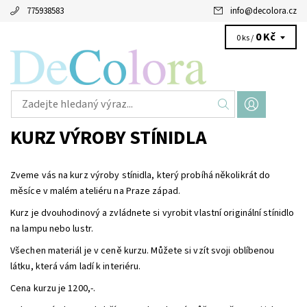
775938583
info
@
decolora.cz
0 Kč
0 ks /
KURZ VÝROBY STÍNIDLA
Zveme vás na kurz výroby stínidla, který probíhá několikrát do
měsíce v malém ateliéru na Praze západ.
Kurz je dvouhodinový a zvládnete si vyrobit vlastní originální stínidlo
na lampu nebo lustr.
Všechen materiál je v ceně kurzu. Můžete si vzít svoji oblíbenou
látku, která vám ladí k interiéru.
Cena kurzu je 1200,-.