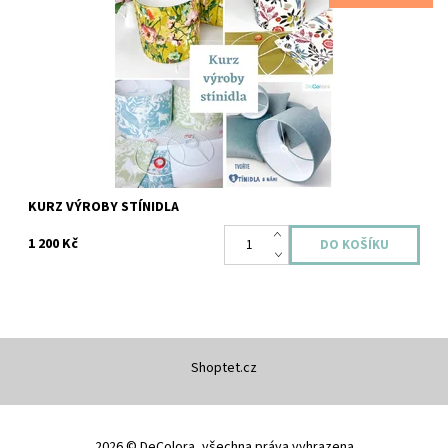
zvládnete si vyrobit...
Dostupnost:
Skladem
Kód:
458
KURZ VÝROBY STÍNIDLA
1 200 Kč
Shoptet.cz
2026 © DeColora, všechna práva vyhrazena