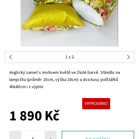
1
z 2
Anglický samet s motivem květů ve žluté barvě. Stínidlo na
lampičku (průměr 25cm, výška 20cm) a dva kusy polštářků
40x40cm i s výplní.
VYPRODÁNO
1 890 Kč