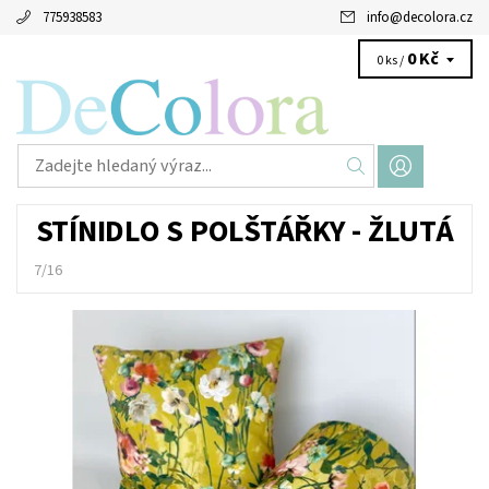
775938583
info
@
decolora.cz
0 Kč
0 ks /
STÍNIDLO S POLŠTÁŘKY - ŽLUTÁ
7/16