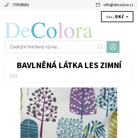
775938583
info
@
decolora.cz
0 Kč
0 ks /
BAVLNĚNÁ LÁTKA LES ZIMNÍ
7/27