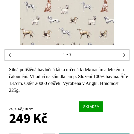
1
z 3
Silná potištěná bavlněná látka určená k dekoracím a lehkému
čalounění. Vhodná na stínidla lamp. Složení 100% bavlna. Šíře
137cm. Oděr 20000 otáček. Vyrobena v Anglii. Hmotnost
225g.
SKLADEM
24,90 Kč / 10 cm
249 Kč