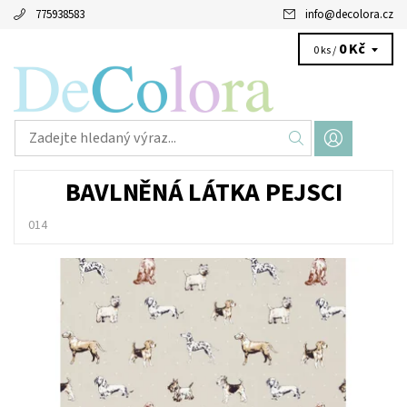
775938583
info
@
decolora.cz
0 Kč
0 ks /
BAVLNĚNÁ LÁTKA PEJSCI
014