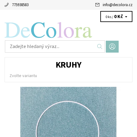
775938583
info
@
decolora.cz
0 Kč
0 ks /
KRUHY
Zvolte variantu